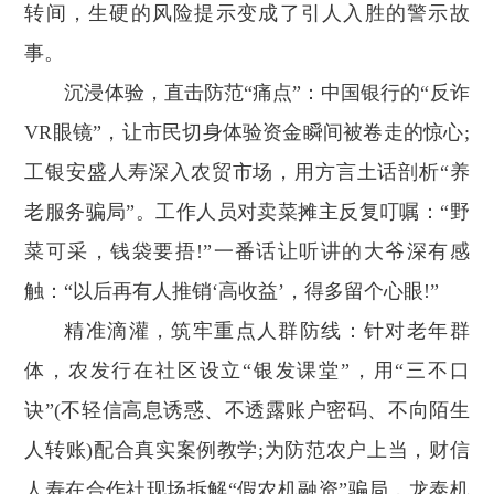
转间，生硬的风险提示变成了引人入胜的警示故
事。
沉浸体验，直击防范“痛点”：中国银行的“反诈
VR眼镜”，让市民切身体验资金瞬间被卷走的惊心;
工银安盛人寿深入农贸市场，用方言土话剖析“养
老服务骗局”。工作人员对卖菜摊主反复叮嘱：“野
菜可采，钱袋要捂!”一番话让听讲的大爷深有感
触：“以后再有人推销‘高收益’，得多留个心眼!”
精准滴灌，筑牢重点人群防线：针对老年群
体，农发行在社区设立“银发课堂”，用“三不口
诀”(不轻信高息诱惑、不透露账户密码、不向陌生
人转账)配合真实案例教学;为防范农户上当，财信
人寿在合作社现场拆解“假农机融资”骗局，龙泰机