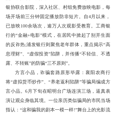
银协联合影院，深入社区、村组免费放映电影，每
场开场前三分钟固定播放防非短片。自4月以来，
已放映100余场次，逾万人次观影受教育。工商银
行的“金融+电影”模式，在居民中掀起了别开生面
的反诈热;浦发银行则聚焦老年群体，重点揭示“高
息理财”、“虚假投资”陷阱，并传播“不轻信、不透
露、不转账”的防骗“三不原则”。
方言小品，诈骗套路原形毕露：襄阳农商行
将“虚拟货币炒作”、“养老返利陷阱”等骗局编成方
言小品。6月下旬在昭明台广场连演三场，逼真表
演让观众身临其境。一位亲历类似骗局的市民当场
指认：“这和骗我的剧本一模一样!”舞台上的光影流