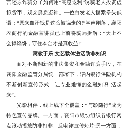
言还原诈骗分子如何用“高息返利”诱骗老人投资虚
拟货币，观众屏息凝神。一位白发老人攥紧拳头低
语：“原来血汗钱是这么被骗走的!”掌声刚落，襄阳
农商行的金融宣讲员已上前将骗局拆解：“天上不
会掉馅饼，守住本金才是真收益!”
寓教于乐 文艺载体激活防非知识
面对不断翻新的非法集资和金融诈骗手段，在
襄阳金融监管分局统一部署下，辖内银行保险机构
不断创新宣传形式，让专业难懂的金融知识“活起
来”。
光影相伴，线上线下全覆盖：“与影随行”成为
特色宣传品牌。一方面，襄阳市银协组织各银行网
点滚动播放防非打非、反电诈宣传短片;另一方面，