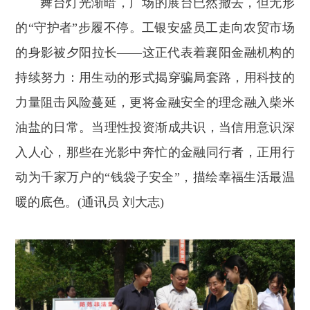
舞台灯光渐暗，广场的展台已然撤去，但无形
的“守护者”步履不停。工银安盛员工走向农贸市场
的身影被夕阳拉长——这正代表着襄阳金融机构的
持续努力：用生动的形式揭穿骗局套路，用科技的
力量阻击风险蔓延，更将金融安全的理念融入柴米
油盐的日常。当理性投资渐成共识，当信用意识深
入人心，那些在光影中奔忙的金融同行者，正用行
动为千家万户的“钱袋子安全”，描绘幸福生活最温
暖的底色。(通讯员 刘大志)