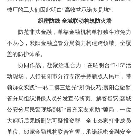
械厂的工人们因此明白“高收益承诺多是坑”。
织密防线 全域联动构筑防火墙
防范非法金融，单靠金融机构单打独斗难免力
不从心，襄阳金融监管分局着力构建跨领域、全覆
盖的防护体系。
协同作战，凝聚治理合力：在昭明台“3·15”活
动现场，人行襄阳市分行专家手持新版人民币，带
领群众实践“一转二摸三透光”辨伪技巧;襄阳金融监
管分局组织消保人员分发宣传折页、解答疑惑;襄城
公安分局民警现场剖析“冒充亲友求助”骗局，一位
大妈听后果断删除可疑投资群。全市35家打非成员
单位、69家金融机构联合宣誓，承诺织密金融安全