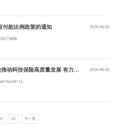
首付款比例政策的通知
2026-06-02
6175806...
科技部、金融监管总局、工业和信息化部、国家知识产权局《关于加快推动科技保险高质量发展 有力支撑高水平科技自立自强的若干意见》 政策问答
2026-06-02
?docId=12...
15
16
下一页